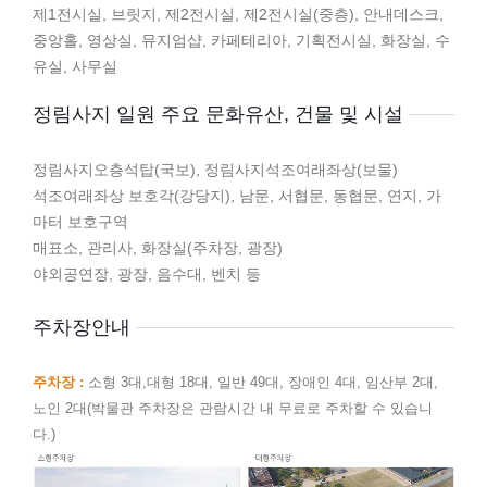
제1전시실, 브릿지, 제2전시실, 제2전시실(중층), 안내데스크,
중앙홀, 영상실, 뮤지엄샵, 카페테리아, 기획전시실, 화장실, 수
유실, 사무실
정림사지 일원 주요 문화유산, 건물 및 시설
정림사지오층석탑(국보), 정림사지석조여래좌상(보물)
석조여래좌상 보호각(강당지), 남문, 서협문, 동협문, 연지, 가
마터 보호구역
매표소, 관리사, 화장실(주차장, 광장)
야외공연장, 광장, 음수대, 벤치 등
주차장안내
주차장 :
소형 3대,대형 18대, 일반 49대, 장애인 4대, 임산부 2대,
노인 2대(박물관 주차장은 관람시간 내 무료로 주차할 수 있습니
다.)