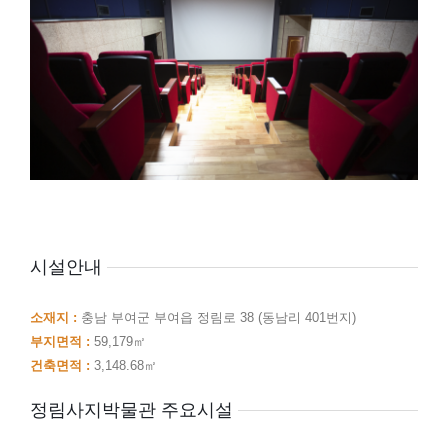
시설안내
소재지 :
충남 부여군 부여읍 정림로 38 (동남리 401번지)
부지면적 :
59,179㎡
건축면적 :
3,148.68㎡
정림사지박물관 주요시설