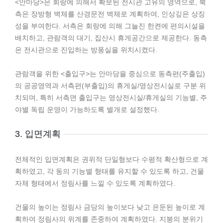
<안마당>은 회랑에 의해서 확보된 전시관 고유의 영역으로, 북
측은 장방형 벽체를 산경문전 벽체로 계획하여, 인상깊은 상징
성을 부여한다. 서측은 회랑에 의해 그늘진 한켠에 편의시설을
배치하고, 관람객의 대기, 집산시 휴게공간으로 제공한다. 동측
은 전시관으로 진입하는 방풍실을 위치시켰다.
관람객을 위한 <출입구>는 안마당을 중심으로 동측편(주출입)
의 공공영역과 서측편(부출입)의 휴게실/영상전시실로 구분 위
치되며, 특히 서측면 출입구는 영상전시실/휴게실의 기능별, 주
야별 독립 운영이 가능하도록 별개로 설정했다.
3. 입면계획
전체적인 입면계획은 권위적 단일형보다 수평적 확산형으로 계
획하였고, 각 동의 기능별 형태를 유지할 수 있도록 하고, 건물
자체 형태에서 정림사를 느낄 수 있도록 계획하였다.
건물의 높이는 정림사 금당의 높이보다 낮고 은둔된 높이로 계
획하여 정림사의 위계를 존중하여 계획하였다. 지붕의 분위기