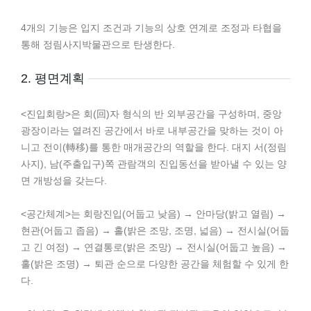
4개의 기능은 입지 조건과 기능의 상호 연계로 조정과 타협을
통해 정림사지박물관으로 탄생한다.
2. 평면계획
<진입회랑>은 회(回)자 형식의 반 외부공간을 구성하며, 중앙
광장이라는 열려진 공간에서 바로 내부공간을 맞하는 것이 아
니고 전이(轉移)를 통한 매개공간의 역할을 한다. 대지 서(정림
사지), 남(주출입구)쪽 관람객의 진입동선을 받아낼 수 있는 양
면 개방성을 갖는다.
<공간체계>는 회랑진입(어둡고 낮음) → 안마당(밝고 열림) →
현관(어둡고 좁음) → 홀(밝은 조망, 조명, 넓음) → 전시실(어둡
고 긴 여정) → 연결통로(밝은 조망) → 전시실(어둡고 높음) →
홀(밝은 조명) → 퇴관 순으로 다양한 공간을 체험할 수 있게 한
다.